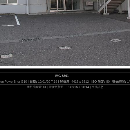
IMG 8361
on PowerShot G10 |
日期:
10/01/20 7:19 |
解析度:
4416 x 3312 |
ISO 設定:
80 |
曝光時間:
1/
總相片數量:
81
| 最後更新於：:
10/01/23 19:14
|
支援訊息