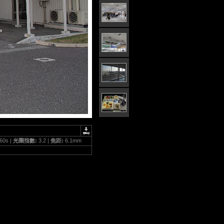
60s |
光圈指數:
3.2 |
焦距:
6.1mm