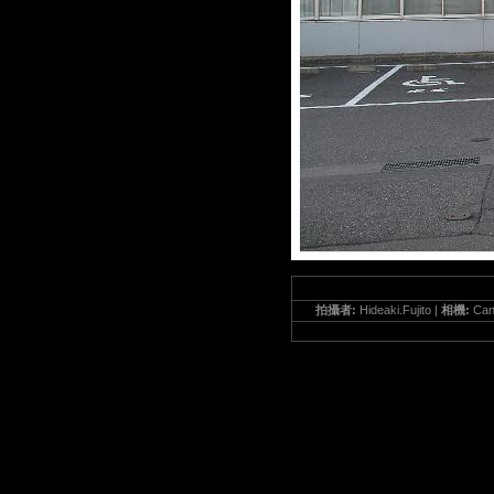
拍攝者:
Hideaki.Fujito |
相機:
Can